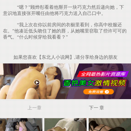
“嗯？”顾烨彤看着他掰开一块巧克力然后递向她，下
意识地直接张开嘴任由他将巧克力送入自己口中。
“我上次在你以前房间的衣橱里看到，你高中校服还
在。”他凑近低头吻住了她的唇，从她嘴里窃取了些许可可的
香气。“什么时候穿给我看看？”
如果您喜欢【东北人小说网】,请分享给身边的朋友
上一章
下一 章