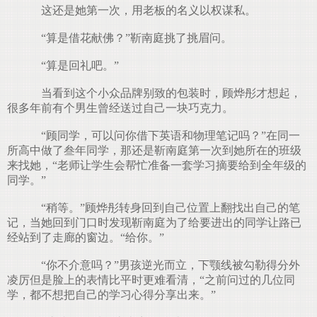
这还是她第一次，用老板的名义以权谋私。
“算是借花献佛？”靳南庭挑了挑眉问。
“算是回礼吧。”
当看到这个小众品牌别致的包装时，顾烨彤才想起，
很多年前有个男生曾经送过自己一块巧克力。
“顾同学，可以问你借下英语和物理笔记吗？”在同一
所高中做了叁年同学，那还是靳南庭第一次到她所在的班级
来找她，“老师让学生会帮忙准备一套学习摘要给到全年级的
同学。”
“稍等。”顾烨彤转身回到自己位置上翻找出自己的笔
记，当她回到门口时发现靳南庭为了给要进出的同学让路已
经站到了走廊的窗边。“给你。”
“你不介意吗？”男孩逆光而立，下颚线被勾勒得分外
凌厉但是脸上的表情比平时更难看清，“之前问过的几位同
学，都不想把自己的学习心得分享出来。”