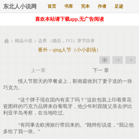
东北人小说网
首页
书库
完本
作者
足迹
喜欢本站请下载app,无广告阅读
精品小说
边界 （婚后，1V1）章节目录
番外－qing人节（小小剧场）
+A
-A
上一章
下一 章
情人节那天的早餐桌上，靳南庭收到了妻子送的一块
巧克力。
“这个牌子现在国内有卖了吗？”这款包装上印着青花
瓷图样的巧克力品牌来自葡萄牙，他少年时跟随父亲去伊比
利亚半岛考察，在当地吃过。
“有同事去欧洲旅行带回来的。”顾烨彤说道，“我让他
多给了我一块。”