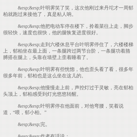
&esp;&esp;叶明霁笑了笑，这次他刚过来丹坨才一周郁
柏就跑过来接他了，真是粘人呐。
&esp;&esp;他把电动车停在楼下，拎着菜往上走，脚步
很轻快，速度也很快，他的腿恢复进度很好。
&esp;&esp;走到六楼休息平台叶明霁停住了，六楼楼梯
上，郁柏坐在最上面，一条腿跨过两节台阶，一条腿功着胳
膊搭在腿上，头靠在墙壁上歪着睡着了。
&esp;&esp;叶明霁有些恍惚，他也歪头看了看，很多年
很多年前，郁柏也是这么坐在这儿的。
&esp;&esp;他慢慢走上前，声控灯过于灵敏，亮在郁柏
头顶上，郁柏感受到灯光悠悠转醒。
&esp;&esp;叶明霁停在他面前，对他弯腰，笑着说
道，“喂，郁小柏。”
&esp;&esp;完。
&esp;&esp;作者有话说：