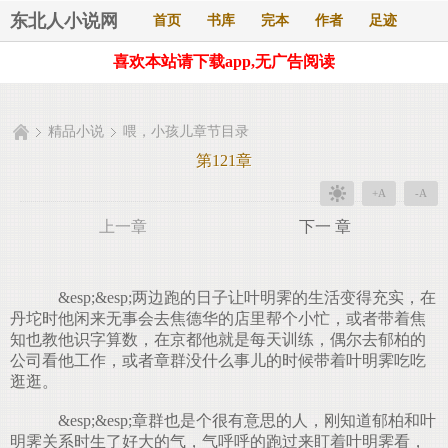
东北人小说网
首页
书库
完本
作者
足迹
喜欢本站请下载app,无广告阅读
精品小说
喂，小孩儿章节目录
第121章
+A
-A
上一章
下一 章
&esp;&esp;两边跑的日子让叶明霁的生活变得充实，在
丹坨时他闲来无事会去焦德华的店里帮个小忙，或者带着焦
知也教他识字算数，在京都他就是每天训练，偶尔去郁柏的
公司看他工作，或者章群没什么事儿的时候带着叶明霁吃吃
逛逛。
&esp;&esp;章群也是个很有意思的人，刚知道郁柏和叶
明霁关系时生了好大的气，气呼呼的跑过来盯着叶明霁看，