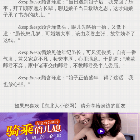
&esp;&esp;顾含瑾道：“当日遇到娘子后，我先回了乐
平，拜了顾家远方长辈，聊起娘子当日救助之恩，这才知娘
子承了书办的缺儿。”
&esp;&esp;顾含瑾低头，眼儿先略抬一抬，又低下
道：“虽长您几岁，可婚姻大事，该由亲眷主张，故堂姨牵了
这线。”
&esp;&esp;循娘见他年纪虽长，可风流俊美，自有一番
气度，兼又家庭不凡，妆奁丰厚，心里满意。于是道：“若蒙
郎君不弃，家中诸事交由郎君，不教郎君受半点委屈。”
&esp;&esp;顾含瑾道：“娘子正值盛年，得了这话，我
也放心些。”
如果您喜欢【东北人小说网】,请分享给身边的朋友