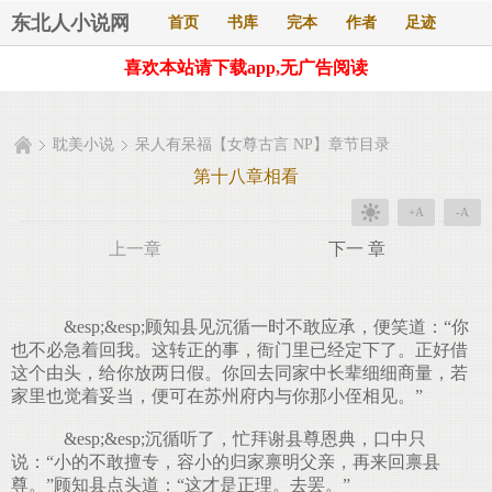
东北人小说网
首页
书库
完本
作者
足迹
喜欢本站请下载app,无广告阅读
耽美小说
呆人有呆福【女尊古言 NP】章节目录
第十八章相看
+A
-A
上一章
下一 章
&esp;&esp;顾知县见沉循一时不敢应承，便笑道：“你
也不必急着回我。这转正的事，衙门里已经定下了。正好借
这个由头，给你放两日假。你回去同家中长辈细细商量，若
家里也觉着妥当，便可在苏州府内与你那小侄相见。”
&esp;&esp;沉循听了，忙拜谢县尊恩典，口中只
说：“小的不敢擅专，容小的归家禀明父亲，再来回禀县
尊。”顾知县点头道：“这才是正理。去罢。”