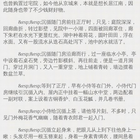
也曾购置过宅院，如今他从京城来，本就是想长居江南，因
此随身也带了不少钱财好物。
&esp;&esp;沉循随门房前往正厅时，只见：庭院深深，
回廊曲折，转过影壁，见院中一小湖，四面被回廊罩住，廊
下朱栏在水光下更显红光。湖中种着荷花，圆叶田田，浮在
水面。又有一股流水从迭石高处泻下，池中的水就活了。
&esp;&esp;沉循随门房沿廊而行，过一座临水小亭。亭
中设着石桌石凳，旁边竹影横斜。再往前走，便是一道月洞
门。穿过月洞门，又入一重穿堂，地上铺着青砖，墙边摆着
数盆兰草。
&esp;&esp;等到了正厅，早有小侍等在门外。小侍代门
房继续引沉循入内。屋内正中挂着一幅山水中堂，两边配着
一副对联，案上设着古铜香炉、白玉花觚，并几卷书册。
&esp;&esp;小侍给沉循上茶，请他等片刻。不多时，只
见门外梅花香气幽幽，随着青衣郎君一起入门。
&esp;&esp;沉循立起身来，把眼儿从上到下往他身上一
瞅：头发尽用一根玉簪束起，身着一身素青绸衣，腰间悬着