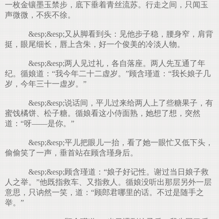
一枚金镶墨玉禁步，底下垂着青丝流苏。行走之间，只闻玉
声微微，不疾不徐。
.
&esp;&esp;又从脚看到头：见他步子稳，腰身窄，肩背
挺，眼尾细长，唇上含朱，好一个俊美的冷淡人物。
&esp;&esp;两人见过礼，各自落座。两人先互通了年
纪。循娘道：“我今年二十二虚岁。”顾含瑾道：“我长娘子几
岁，今年三十一虚岁。”
&esp;&esp;说话间，平儿过来给两人上了些糖果子，有
蜜饯橘饼、松子糖。循娘看这小侍面熟，她想了想，突然
道：“呀——是你。”
&esp;&esp;平儿把眼儿一抬，看了她一眼忙又低下头，
偷偷笑了一声，垂首站在顾含瑾身后。
&esp;&esp;顾含瑾道：“娘子好记性。谢过当日娘子救
人之举。”他既指救车、又指救人。循娘没听出那层另外一层
意思，只讷然一笑，道：“顾郎君哪里的话。不过是随手之
举。”