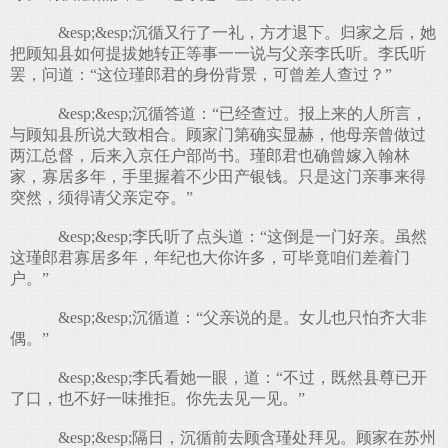
&esp;&esp;沉循又行了一礼，方才退下。归家之后，她
把顾知县如何提拔她转正等事一一说与父亲李氏听。李氏听
罢，问道：“这位瑾郎君的身份背景，可曾差人查过？”
&esp;&esp;沉循答道：“已经查过。报上来的人所言，
与顾知县所说大致相合。顾家门第确实显赫，他母亲曾做过
两江总督，后来入京任户部尚书。瑾郎君也确曾嫁入翰林
家，寡居多年，手里握着不少田产银钱。只是这门亲事来得
突然，须得请父亲定夺。”
&esp;&esp;李氏听了点头道：“这倒是一门好亲。虽然
这瑾郎君寡居多年，年纪也大你许多，可毕竟咱们差着门
户。”
&esp;&esp;沉循道：“父亲说的是。女儿也只怕齐大非
偶。”
&esp;&esp;李氏看她一眼，道：“不过，既然县尊已开
了口，也不好一味推拒。你先去见一见。”
&esp;&esp;隔日，沉循前去顾含瑾处拜见。顾家在苏州