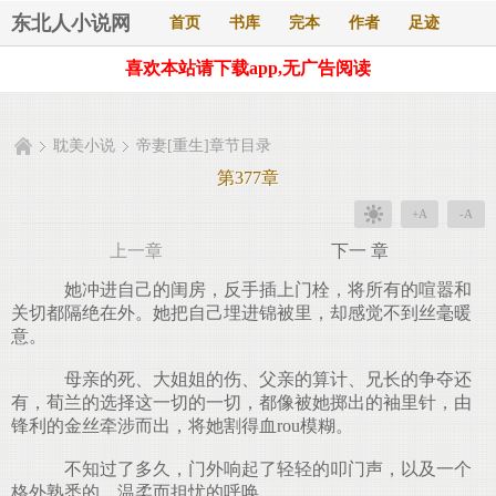
东北人小说网
首页
书库
完本
作者
足迹
喜欢本站请下载app,无广告阅读
耽美小说
帝妻[重生]章节目录
第377章
+A
-A
上一章
下一 章
她冲进自己的闺房，反手插上门栓，将所有的喧嚣和
关切都隔绝在外。她把自己埋进锦被里，却感觉不到丝毫暖
意。
母亲的死、大姐姐的伤、父亲的算计、兄长的争夺还
有，荀兰的选择这一切的一切，都像被她掷出的袖里针，由
锋利的金丝牵涉而出，将她割得血rou模糊。
不知过了多久，门外响起了轻轻的叩门声，以及一个
格外熟悉的，温柔而担忧的呼唤。