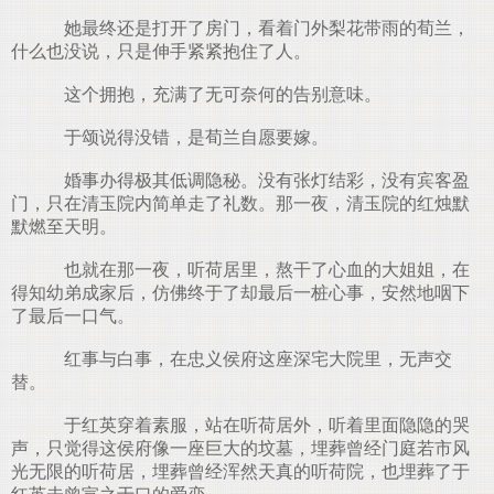
她最终还是打开了房门，看着门外梨花带雨的荀兰，
什么也没说，只是伸手紧紧抱住了人。
这个拥抱，充满了无可奈何的告别意味。
于颂说得没错，是荀兰自愿要嫁。
婚事办得极其低调隐秘。没有张灯结彩，没有宾客盈
门，只在清玉院内简单走了礼数。那一夜，清玉院的红烛默
默燃至天明。
也就在那一夜，听荷居里，熬干了心血的大姐姐，在
得知幼弟成家后，仿佛终于了却最后一桩心事，安然地咽下
了最后一口气。
红事与白事，在忠义侯府这座深宅大院里，无声交
替。
于红英穿着素服，站在听荷居外，听着里面隐隐的哭
声，只觉得这侯府像一座巨大的坟墓，埋葬曾经门庭若市风
光无限的听荷居，埋葬曾经浑然天真的听荷院，也埋葬了于