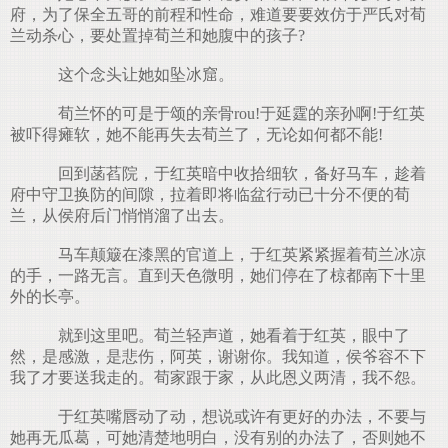
府，为了保全五哥的前程和性命，难道要要效仿于严氏对荀
兰动杀心，要处置掉荀兰和她腹中的孩子?
这个念头让她如坠冰窟。
荀兰怀的可是于颂的亲骨rou!于延霆的亲孙啊!于红英
被吓得瘫软，她不能再失去荀兰了，无论如何都不能!
回到菡萏院，于红英暗中收拾细软，备好马车，趁着
府中守卫换防的间隙，拉着即将临盆行动已十分不便的荀
兰，从侯府后门悄悄溜了出去。
马车颠簸在漆黑的官道上，于红英紧紧握着荀兰冰凉
的手，一路无言。直到天色微明，她们停在了椋都南下十里
外的长亭。
就到这里吧。荀兰轻声道，她看着于红英，眼中了
然，是感激，是悲伤，阿英，谢谢你。我知道，侯爷容不下
我了才要送我走的。荀家跟于家，从此恩义两清，我不怨。
于红英嘴唇动了动，想说或许有更好的办法，不要与
她再无瓜葛，可她清楚地明白，没有别的办法了，否则她不