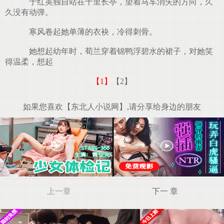
于红英独自站在十里长亭，望着马车消失的方向，久
久没有动弹。
寒风卷起她单薄的衣袂，冷得刺骨。
她想起幼年时，荀兰穿着锦鸭浮碧水的裙子，对她笑
得温柔，想起
【1】
【2】
如果您喜欢【东北人小说网】,请分享给身边的朋友
上一章
下一 章