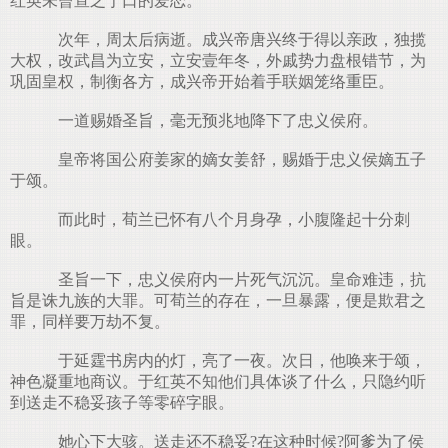
红英未曾宣之于口的爱恋。
次年，周太后病逝。成兴帝唐兴终于得以亲政，独揽
大权，改武昌为立安，立安壹年冬，外戚势力盘根错节，为
巩固皇权，制衡各方，成兴帝开始着手联姻笼络重臣。
一道赐婚圣旨，毫无预兆地降下了忠义侯府。
皇帝将国公府姜家的嫡女姜舒，赐婚于忠义侯嫡五子
于颂。
而此时，荀兰已怀有八个月身孕，小腹隆起十分刺
眼。
圣旨一下，忠义侯府内一片死气沉沉。皇命难违，抗
旨是诛九族的大罪。可荀兰的存在，一旦暴露，便是欺君之
罪，同样要万劫不复。
于延霆书房内的灯，亮了一夜。次日，他唤来于颂，
神色凝重地商议。于红英不知他们具体谈了什么，只隐约听
到送走不稳妥孩子等零碎字眼。
她心下大骇。送走还不稳妥?在这种时候?阿爹为了侯