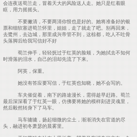
会连夜送荀兰走，冒着天大的风险送人走。她只是红着眼
眶，用力摇摇头。
不要撇清，不要两清你恨也是好的。她将准备好的银
票和细软塞进荀兰怀里，姐姐，走了就走了吧。别再回来，
去鹭州，去边城，那里成兴帝管不到，这椋都，吃人不吐骨
头落脚后给我写信好不好
荀兰伸手，轻轻抚过于红英的脸颊，为她拭去不知何
时滑落的泪水，自己的泪却先流了下来。
阿英，保重。
她没有答应要写信，于红英也知晓，她不会写的。
车夫催促着，南下的路途漫长，需得趁早赶路。荀兰
最后深深看了于红英一眼，仿佛要将她的模样刻进灵魂里，
然后毅然转身下了马车。
马车辘辘，扬起细微的尘土，渐渐消失在官道的尽
头，融进初冬萧瑟的晨雾里。