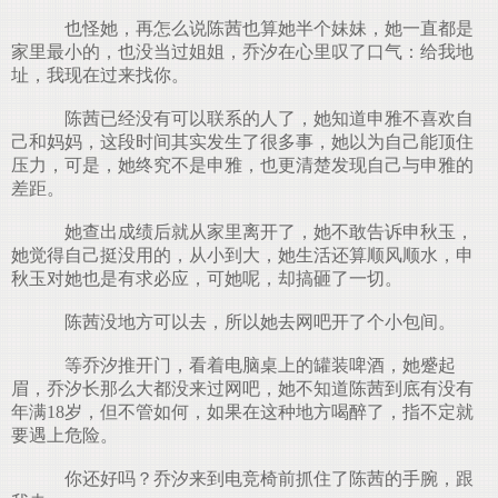
也怪她，再怎么说陈茜也算她半个妹妹，她一直都是
家里最小的，也没当过姐姐，乔汐在心里叹了口气：给我地
址，我现在过来找你。
陈茜已经没有可以联系的人了，她知道申雅不喜欢自
己和妈妈，这段时间其实发生了很多事，她以为自己能顶住
压力，可是，她终究不是申雅，也更清楚发现自己与申雅的
差距。
她查出成绩后就从家里离开了，她不敢告诉申秋玉，
她觉得自己挺没用的，从小到大，她生活还算顺风顺水，申
秋玉对她也是有求必应，可她呢，却搞砸了一切。
陈茜没地方可以去，所以她去网吧开了个小包间。
等乔汐推开门，看着电脑桌上的罐装啤酒，她蹙起
眉，乔汐长那么大都没来过网吧，她不知道陈茜到底有没有
年满18岁，但不管如何，如果在这种地方喝醉了，指不定就
要遇上危险。
你还好吗？乔汐来到电竞椅前抓住了陈茜的手腕，跟