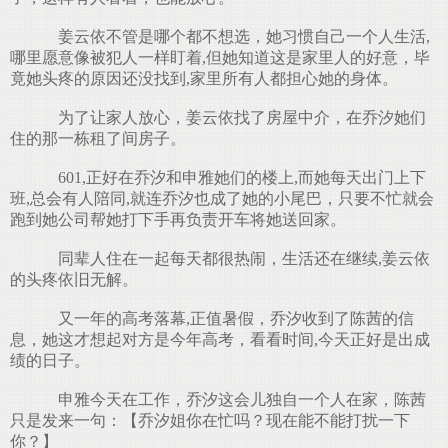
姜云依不管是哪个都不想选，她习惯自己一个人生活,
哪里愿意像被犯人一样盯着,但她知道这是家里人的好意，毕
竟她头疼的原因还没找到,家里所有人都担心她的身体。
为了让家人放心，姜云依找了房屋中介，在乔汐她们
住的那一栋租了间房子。
601,正好在乔汐和申雅她们的楼上,而她每天出门上下
班,总会有人陪同,就连乔汐也成了她的小尾巴，只要不忙就会
跑到她公司帮她打下手再负责开车将她送回家。
同辈人住在一起每天都很热闹，生活还在继续,姜云依
的头疼依旧无解。
又一年的高考落幕,正值暑假，乔汐收到了陈茜的信
息，她这才想起对方是今年高考，看看时间,今天正好是出成
绩的日子。
申雅今天在工作，乔汐这会儿独自一个人在家，陈茜
只是发来一句：【乔汐姐你在忙吗？现在能不能打扰一下
你？】