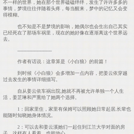
不一样的世界，她在那个世界磕磕绊绊，发生了许许多多的
事情，梦境往往伴随着头疼，每当醒来，梦中的记忆又会变
得模糊。
也不知是不是梦境的影响，她偶尔也会生出自己其实
已经死在了那场车祸里，现在的她好像在逐渐离这个世界远
去。
-----------------------
作者有话说：这章算是《小白狼》的前篇！
到时候《小白狼》会多增加一点内容，把姜云依穿越
过去发生的事情详细描写。
自从姜云依车祸出院,她就不再被允许单独一个人生
活，姜芷琳和严熏给了她两个选择。
1：回家里住，家里有保姆可以照顾她日常起居,长辈也
能随时知晓她身体情况。
2：可以去和姜云溪她们一起住到江兰大学对面的房
子，这样有人看着，也能放心。