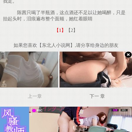
我走。
陈茜只喝了半瓶酒，这点酒还不足以让她喝醉，只是
抬起头时，泪痕遍布整个面颊，她红着眼睛
【1】
【2】
如果您喜欢【东北人小说网】,请分享给身边的朋友
上一章
下一 章