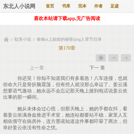
东北人小说网
首页
书库
完本
作者
足迹
喜欢本站请下载app,无广告阅读
耽美小说
偷偷ai上姐姐的秘密qing人章节目录
第170章
+A
-A
上一章
下一 章
你还笑！你知不知道我们有多着急！八车连撞，也就
你命大只是骨折脑震荡，但有些人就没那么幸运了。姜云溪
想要语气激动，她永远不会忘记那天晚上接到电话说姜云依
出事的那一瞬间。
她从未体会过心慌，但那天晚上，她的手都在抖，看
着姜云依满身血推进手术室，她连站都要站不稳，家里人互
相依偎守在病房外，连方墨谣知道这件事都吓晕了两次，但
幸好姜云依没有性命之忧。