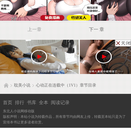
上一章
下一 章
耽美小说
心动正在连载中（1V1）章节目录
首页
排行
书库
全本
阅读记录
东北人小说网移动版
版权声明：本站小说为转载作品，所有章节均由网友上传，转载至本站只是为了
宣传本书让更多读者欣赏。