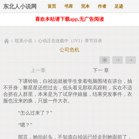
东北人小说网
首页
书库
完本
作者
足迹
喜欢本站请下载app,无广告阅读
耽美小说
心动正在连载中（1V1）章节目录
公司危机
+A
-A
上一章
下一 章
下课铃响，白祯远就被学生拿着电脑围堵在讲台，抽
不开身，黎星星还想过去，低头看见那双高跟鞋，实在不适
合挤在人群里，本来是为了试穿伴娘服，结果突发事件，衣
服也没来的换，只披一件大衣。
“怎么过来了？”
“嗯？”
闻言，她抬起头，不知道白祯远已经走到她面前了，