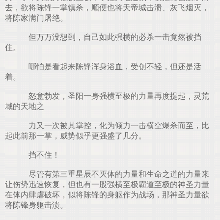
去，欲将陈锋一掌镇杀，顺便也将天帝城击溃、灰飞烟灭，
将陈家满门屠绝。
但万万没想到，自己如此强横的必杀一击竟然被挡
住。
哪怕是看起来陈锋浑身浴血，受创不轻，但还是活
着。
怒意勃发，圣阳一身强横至极的力量再度提起，灵荒
域的天地之
力又一次被其掌控，化为倾力一击横空爆杀而至，比
起此前那一掌，威势似乎更强盛了几分。
挡不住！
尽管有第三重星辰不灭体的力量和生命之道的力量来
让伤势迅速恢复，但也有一股强横至极霸道至极的神圣力量
在体内肆虐破坏，似将陈锋的身躯作为战场，那神圣力量欲
将陈锋身躯击溃。