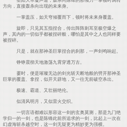
圣阳大帝凝声道，轰杀向陈锋的那倾力一掌顿时调转
方向，直接轰杀向出现的未来身。
一掌盖压，如天穹倾覆而下，顿时将未来身覆盖。
旋即，只见其五指捏合，传出阵阵刺耳至极空爆之
声，其内的一切似乎都被捏碎般，哪怕是其中之人也同样要
被捏碎。
只是，就在那神圣巨掌捏合的刹那，一声剑鸣响起。
铮铮震彻天地激荡九霄穿透万古。
霎时，便是璀璨无边的剑光斩天断地般的劈开那神圣
巨掌的覆盖、拿捏，似开天辟地，又一往无前破空杀出。
极速、霸道、又壮丽绝伦。
似清风明月，又似雷火交织。
一切言语都难以形容这一剑的玄奥莫测，那是九门绝
学归一的一剑，也是陈锋此前所追求的一剑，比起上一次在
幻虚海斩杀越空时，这一剑无疑更为精妙更为强横。