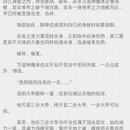
自己身躯之内，肆意摧残、破坏，若非万道神魔体足够强
横，若非准帝之躯千锤百炼，若非一身准帝之力强横无比，
早已经被直接击溃、击碎。
饶是如此，陈锋也感觉到自己的身躯好似要崩裂。
生命之道力量流转全身，立刻弥补自身伤势，第三重
星辰不灭体的力量也同样弥漫全身，迅速修复伤势。
破坏、修复。
万道神魔体也在不知不觉当中受到淬炼，一点点提
升、增强。
“竟然能挡住吾此一击……”
圣阳大帝眼眸一凝，绽射出难以言喻的惊讶。
他可是三步大帝，绝不是二步大帝、一步大帝可比
拟。
甚至，他在三步大帝当中当也属于顶尖层次，如此倾
力一掌，其威力强横至极，掌控天地之威，横推而去轰杀而