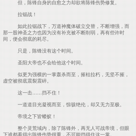
但，陈锋自身的自愈之力却欲将陈锋伤势修复。
拉锯战！
如此拉锯战下，万道神魔体破立交替，不断增强，而
那一股神圣之力也因为没有补充被不断削弱，再有些许时
间，便会彻底的耗尽。
只是，陈锋没有这个时间。
圣阳大帝也不会给他这个时间。
似更为强横的一掌轰杀而至，摧枯拉朽，无坚不摧，
虚空被彻底震裂震碎。
这一击……挡不住！
一道道目光凝视而至，惊骇绝伦，却又无力至极。
帝境之下皆蝼蚁！
整个灵荒域内，除了陈锋外，再无人可战帝境，但眼
下谁都看得出陈锋伤势很重，不可能挡得住这一掌。