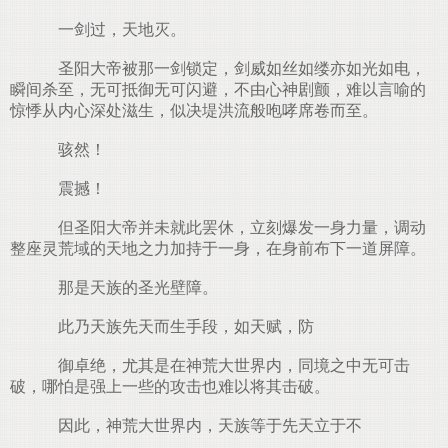
一剑过，天地灭。
圣阳大帝被那一剑锁定，剑威如丝如缕亦如光如电，
瞬间杀至，无可抵御无可闪避，不由心神剧颤，难以言喻的
惊悸从内心深处滋生，似决堤洪流般咆哮席卷而至。
骇然！
震撼！
但圣阳大帝并未就此罢休，立刻爆发一身力量，调动
整座灵荒域的天地之力加持于一身，在身前布下一道屏障。
那是天族的圣光壁障。
此乃天族先天而生手段，如天赋，防
御卓绝，尤其是在神荒大世界内，同境之中无可击
破，哪怕是强上一些的攻击也难以将其击破。
因此，神荒大世界内，天族等于先天立于不