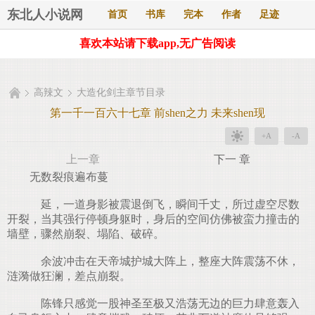
东北人小说网
首页
书库
完本
作者
足迹
喜欢本站请下载app,无广告阅读
高辣文
大造化剑主章节目录
第一千一百六十七章 前shen之力 未来shen现
+A
-A
上一章
下一 章
无数裂痕遍布蔓
延，一道身影被震退倒飞，瞬间千丈，所过虚空尽数
开裂，当其强行停顿身躯时，身后的空间仿佛被蛮力撞击的
墙壁，骤然崩裂、塌陷、破碎。
余波冲击在天帝城护城大阵上，整座大阵震荡不休，
涟漪做狂澜，差点崩裂。
陈锋只感觉一股神圣至极又浩荡无边的巨力肆意轰入