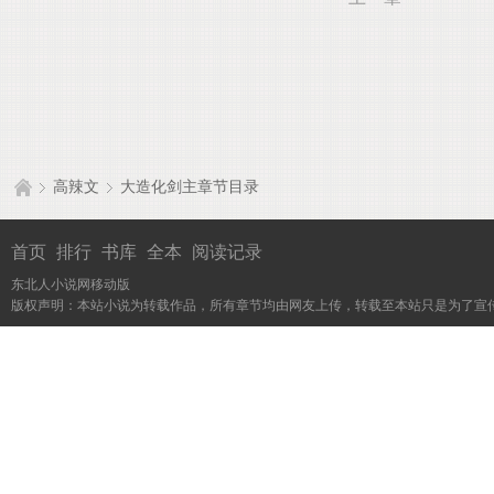
高辣文
大造化剑主章节目录
首页
排行
书库
全本
阅读记录
东北人小说网移动版
版权声明：本站小说为转载作品，所有章节均由网友上传，转载至本站只是为了宣