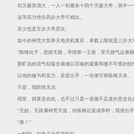
却又极其强大，一人一剑屠杀十四个天族大帝，其中一
这等实力绝非四步大帝可相比。
至少也是五步大帝层次。
如今的神荒大世界天地灵机复苏，承载上限就是三步大
“陈锋此子，曾踏天路，夺得第一王座，受天路气运眷顾
那旷远的语气却蕴含着难以言喻的凝重和微不可查的惊
以他的修为和实力，若是出手，一击便可将陈锋灭杀。
只是，现阶段无法
现世，就算是在此，也不过只是一道微不足道的意念化
“无妨，天路属神荒天道，待陈锋证道成帝时，我便出手
“善！”
一时间，似有几分笑意响起。