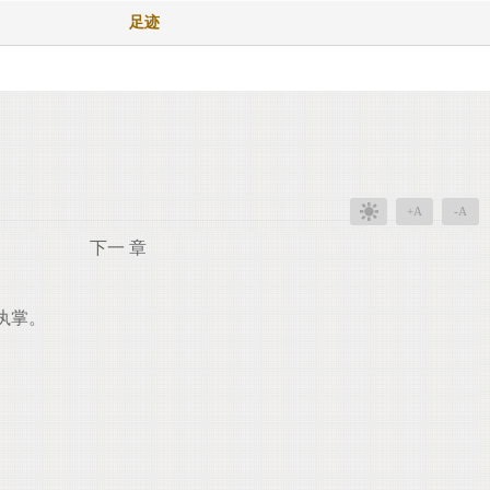
足迹
+A
-A
下一 章
执掌。