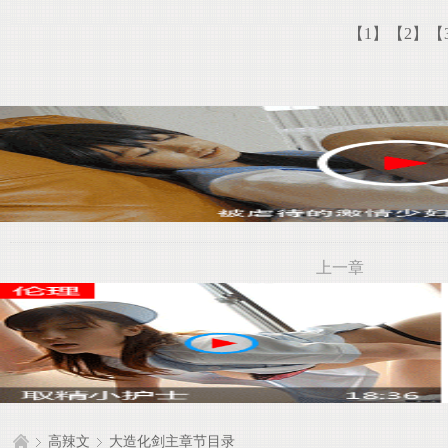
【1】
【2】
【
上一章
高辣文
大造化剑主章节目录