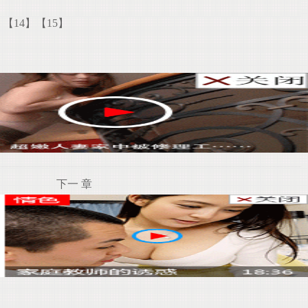
】
【14】
【15】
下一 章