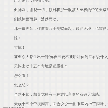
声若剑吟，响彻天地。
似神剑，撕裂一切，顿时将那一股骇人至极的帝道天威
剑威惊世而起，浩荡而动。
那一道声音，伴随着万千剑鸣而起，震彻天地，也震彻
惊！
大惊！
甚至众人都生出一种‘你自己要不要听听你到底在说什么
天族出动十五个帝境是送重礼？
怎么看？
怎么想？
全然不知，却又觉得有一种难以言喻的石破天惊感。
天族十五个帝境闻言，面色纷纷一凝,眼眸内神芒闪烁，