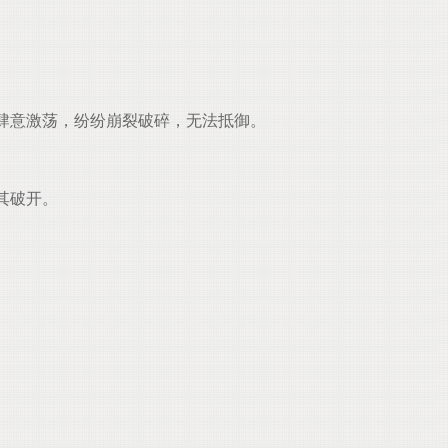
肆意激荡，纷纷崩裂破碎，无法抵御。
其破开。