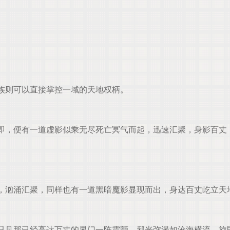
族则可以直接掌控一域的天地权柄。
，便有一道虚影似乘无尽死亡冥气而起，迅速汇聚，身影百丈
汹涌汇聚，同样也有一道黑暗魔影显现而出，身达百丈屹立天
见那已经高达万丈的界门一阵震颤，邪光弥漫如沧海横流，旋