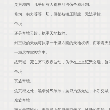
灵荒域内，几乎所有人都被那浩荡帝威压制。
修为、实力等等一切，俱都被镇压那般，无法掌控。
帝境！
还是帝境天族，执掌天地权柄。
封王级的天族可执掌一千里方圆的天地权柄，而帝境天
一域尽在掌控之中。
战荒域，死亡冥气森森波动，仿佛在上空汇聚交融，旋即
帝境！
冥族帝境。
蛮荒域之处，黑暗魔气滚滚，魔威浩荡无边，不断交融，
魔族帝境！
而在天荒域内，天渊邪力气息无穷无尽，波动如海般，只