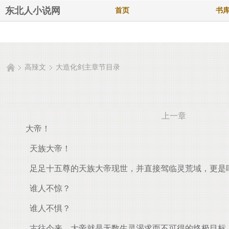
东北人小说网
首页
书
高辣文
大造化剑主章节目录
上一章
大帝！
天族大帝！
足足十五尊的天族大帝现世，并直接驾临灵荒域，更是
谁人不惊？
谁人不惧？
古往今来，大帝就是无数生灵渴求而不可得的终极目标