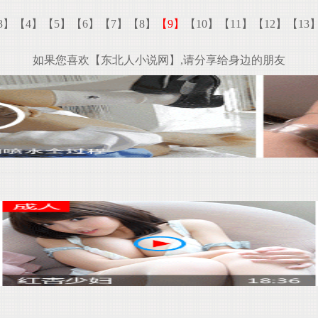
3】
【4】
【5】
【6】
【7】
【8】
【9】
【10】
【11】
【12】
【13
如果您喜欢【东北人小说网】,请分享给身边的朋友