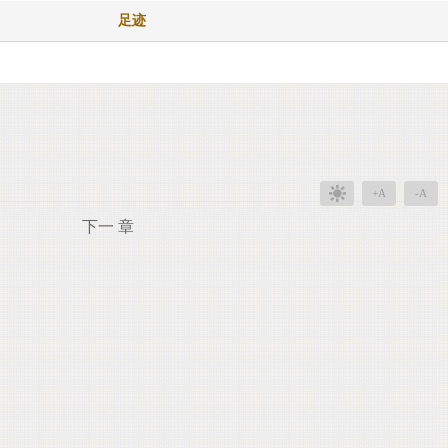
足迹
+A
-A
下一 章